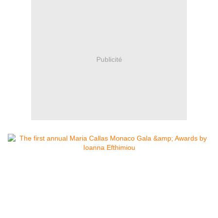
Publicité
Great success , under the magical
sounds of the Opera and glamorous
guests , with first of all His Serene