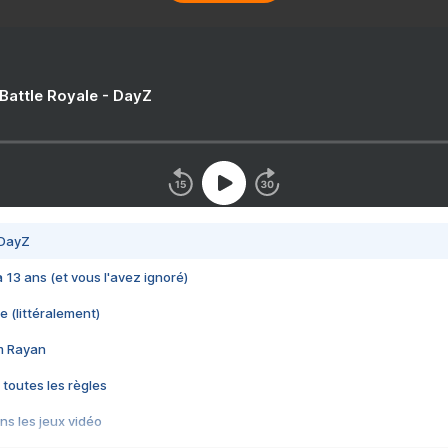
 Battle Royale - DayZ
 DayZ
 a 13 ans (et vous l'avez ignoré)
e (littéralement)
im Rayan
 toutes les règles
s les jeux vidéo